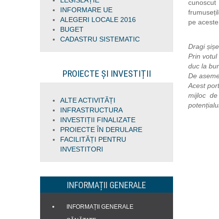
LEGISLAȚIE
cunoscut p
INFORMARE UE
frumusețil
ALEGERI LOCALE 2016
pe aceste 
BUGET
CADASTRU SISTEMATIC
Dragi șișe
Prin votul
duc la bun
PROIECTE ȘI INVESTIȚII
De asemen
Acest port
mijloc de
ALTE ACTIVITĂȚI
potențialu
INFRASTRUCTURA
INVESTIȚII FINALIZATE
PROIECTE ÎN DERULARE
FACILITĂȚI PENTRU
INVESTITORI
INFORMAȚII GENERALE
INFORMAȚII GENERALE