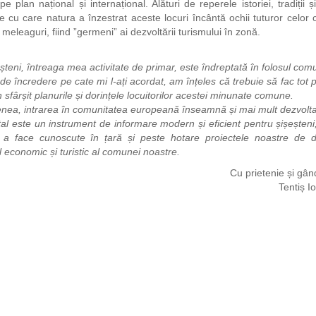
e plan național și internațional. Alături de reperele istoriei, tradiții și
e cu care natura a înzestrat aceste locuri încântă ochii tuturor celor
meleaguri, fiind ”germeni” ai dezvoltării turismului în zonă.
șteni, întreaga mea activitate de primar, este îndreptată în folosul comun
 de încredere pe cate mi l-ați acordat, am înțeles că trebuie să fac tot p
 sfârșit planurile și dorințele locuitorilor acestei minunate comune.
ea, intrarea în comunitatea europeană înseamnă și mai mult dezvoltar
al este un instrument de informare modern și eficient pentru șișeșteni
 a face cunoscute în țară și peste hotare proiectele noastre de d
l economic și turistic al comunei noastre.
Cu prietenie și gân
Tentiș I