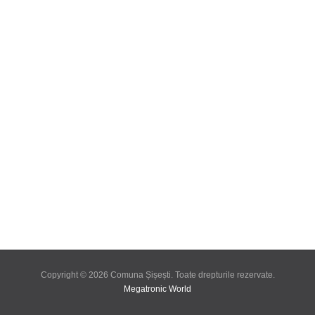
Copyright © 2026 Comuna Șișești. Toate drepturile rezervate.
Megatronic World