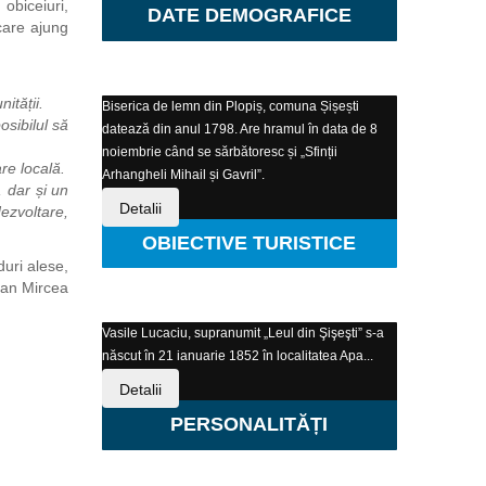
 obiceiuri,
DATE DEMOGRAFICE
 care ajung
ității.
Biserica de lemn din Plopiș, comuna Șișești
osibilul să
datează din anul 1798. Are hramul în data de 8
noiembrie când se sărbătoresc și „Sfinții
e locală.
Arhangheli Mihail și Gavril”.
, dar și un
Detalii
ezvoltare,
OBIECTIVE TURISTICE
duri alese,
oan Mircea
Vasile Lucaciu, supranumit „Leul din Şişeşti” s-a
născut în 21 ianuarie 1852 în localitatea Apa...
Detalii
PERSONALITĂȚI