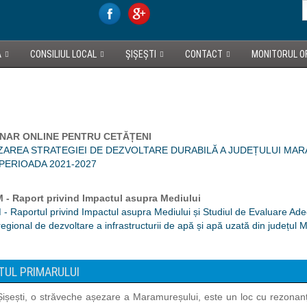
A
CONSILIUL LOCAL
ȘIȘEȘTI
CONTACT
MONITORUL OF
NAR ONLINE PENTRU CETĂȚENI
ZAREA STRATEGIEI DE DEZVOLTARE DURABILĂ A JUDEȚULUI MA
PERIOADA 2021-2027
 - Raport privind Impactul asupra Mediului
- Raportul privind Impactul asupra Mediului și Studiul de Evaluare Ad
regional de dezvoltare a infrastructurii de apă și apă uzată din județul
UL PRIMARULUI
șești, o străveche așezare a Maramureșului, este un loc cu rezonanță