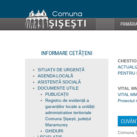
PRIMĂRI
INFORMARE CETĂȚENI
CHESTIO
ACTUALI
SITUAȚII DE URGENȚĂ
PENTRU 
AGENDA LOCALĂ
ASISTENȚĂ SOCIALĂ
DOCUMENTE UTILE
VITAL MM
PUBLICAȚII
VITAL MM 
Registru de evidență a
Proiectul 
garanțiilor locale a unității
administrative teritoriale
Comuna Șișești, județul
CUVÂNT
Maramureș
GHIDURI
Comuna Și