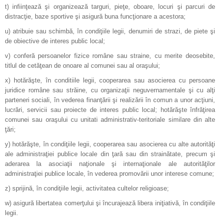
t) infiinţează şi organizează targuri, pieţe, oboare, locuri şi parcuri de
distracţie, baze sportive şi asigură buna funcţionare a acestora;
u) atribuie sau schimbă, în condiţiile legii, denumiri de strazi, de piete şi
de obiective de interes public local;
v) conferă persoanelor fizice române sau straine, cu merite deosebite,
titlul de cetăţean de onoare al comunei sau al oraşului;
x) hotărăşte, în conditiile legii, cooperarea sau asocierea cu persoane
juridice române sau străine, cu organizaţii neguvernamentale şi cu alţi
parteneri sociali, în vederea finanţării şi realizării în comun a unor acţiuni,
lucrări, servicii sau proiecte de interes public local; hotărăşte înfrăţirea
comunei sau oraşului cu unitati administrativ-teritoriale similare din alte
ţări;
y) hotărăşte, în condiţiile legii, cooperarea sau asocierea cu alte autorităţi
ale administraţiei publice locale din ţară sau din strainătate, precum şi
aderarea la asociaţii naţionale şi internaţionale ale autorităţilor
administraţiei publice locale, în vederea promovării unor interese comune;
z) sprijină, în condiţiile legii, activitatea cultelor religioase;
w) asigură libertatea comerţului şi încurajează libera iniţiativă, în condiţiile
legii.