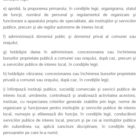
e) aprobă, la propunerea primarului, în condiţiile legii, organigrama, statul
de funcţii, numărul de personal şi regulamentul de organizare şi
functionare a aparatului propriu de specialitate, ale instituţiilor şi serviciilor
publice, precum şi ale regiilor autonome de interes local;
f) administrează domeniul public şi domeniul privat al comunei sau
oraşului;
g) hotărăşte darea în administrare, concesionarea sau închirierea
bunurilor proprietate publică a comunei sau oraşului, după caz, precum şi
a serviciilor publice de interes local, în condiţiile legii;
h) hotărăşte vânzarea, concesionarea sau închirierea bunurilor proprietate
privată a comunei sau oraşului, după caz, în condiţiile legii;
i) înfiinţează instituţii publice, societăţi comerciale şi servicii publice de
interes local; urmăreste, controlează şi analizează activitatea acestora,
instituie, cu respectarea criteriilor generale stabilite prin lege, norme de
organizare şi funcţionare pentru instituţiile şi serviciile publice de interes
local, numeşte şi eliberează din funcţie, în condiţiile legii, conducătorii
serviciilor publice de interes local, precum şi pe cei ai instituţiilor publice
din subordinea sa; aplică sanctiuni disciplinare, în condiţiile legii,
persoanelor pe care le-a numit;