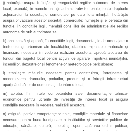
j) hotarăşte asupra înfiinţării şi reorganizării regiilor autonome de interes
local; exercită, în numele unitaţii administrativ-teritoriale, toate drepturile
acţionarului la societaţile comerciale pe care le-a înfiinţat; hotărăşte
asupra privatizării acestor societaţi comerciale; numeşte şi eliberează din
funcţie, în condiţiile legii, membrii consiliilor de administraţie ale regiilor
autonome de sub autoritatea sa;
k) analizează şi aprobă, în condiţiile legii, documentaţiile de amenajare a
teritoriului şi urbanism ale localitaţilor, stabilind mijloacele materiale şi
financiare necesare în vederea realizării acestora; aprobă alocarea de
fonduri din bugetul local pentru acţiuni de aparare împotriva inundaţiilor,
incendiilor, dezastrelor şi fenomenelor meteorologice periculoase;
l) stabileşte măsurile necesare pentru construirea, întreţinerea şi
modernizarea drumurilor, podurilor, precum şi a întregii infrastructuri
aparţinând căilor de comunicaţii de interes local;
m) aprobă, în limitele competentelor sale, documentaţiile tehnico-
economice pentru lucrările de investiţii de interes local şi asigură
condiţiile necesare în vederea realizării acestora;
n) asigură, potrivit competenţelor sale, condiţiile materiale şi financiare
necesare pentru buna funcţionare a instituţiilor şi serviciilor publice de
educaţie, sănătate, cultură, tineret şi sport, apărarea ordinii publice,