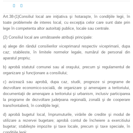
Art.38-(1)Consiliul local are iniţiativa şi hotaraşte, în condiţiile legii, în
toate problemele de interes local, cu excepţia celor care sunt date prin
lege în competenta altor autoritaţi publice, locale sau centrale.
(2) Consiliul local are următoarele atribuţii principale:
a) alege din rândul consilierilor viceprimarul respectiv viceprimarii, dupa
caz; stabileste, în limitele normelor legale, numărul de personal din
aparatul propriu;
b) aprobă statutul comunei sau al oraşului, precum şi regulamentul de
organizare şi funcţionare a consiliului;
c) avizează sau aprobă, dupa caz, studii, prognoze si programe de
dezvoltare economico-socială, de organizare şi amenajare a teritoriului,
documentaţii de amenajare a teritoriului şi urbanism, inclusiv participarea
la programe de dezvoltare judeţeana regională, zonală şi de cooperare
transfrontalieră, în condiţiile legii;
d) aprobă bugetul local, împrumuturile, virările de credite şi modul de
utilizare a rezervei bugetare; aprobă contul de încheiere a exercitiului
bugetar; stabileşte impozite şi taxe locale, precum şi taxe speciale, în
condiţiile legii;