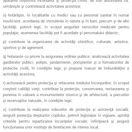
apărarea împotriva incendiilor şi protecţia civilă, de sub autoritatea sa;
urmăreşte şi controlează activitatea acestora;
o) hotărăşte, în localitatile cu medici sau cu personal sanitar în numar
insuficient, acordarea de stimulente în natura şi în bani, precum şi de alte
facilităţi, potrivit legii, în scopul asigurării serviciilor medicale pentru
populaţie; asemenea facilităţi pot fi acordate şi personalului didactic;
p) contribuie la organizarea de activităţi stiintifice, culturale, artistice,
sportive şi de agrement;
q) hotaraste cu privire la asigurarea ordiniei publice; analizează activitatea
gardienilor publici, poliţiei, jandarmeriei, pompierilor şi a formatiunilor de
protectie civilă, în condiţiile legii, şi propune masuri de îmbunătăţire a
activităţii acestora;
r) actionează pentru protecţia şi refacerea mediului înconjurător, în scopul
creşterii calităţii vieţii; contribuie la protecţia, conservarea, restaurarea şi
punerea în valoare a monumentelor istorice şi de arhitectură, a parcurilor
şi rezervaţiilor naturale, în condiţiile legii;
s) contribuie la realizarea măsurilor de protecţie şi asistenţă socială;
asigură protecţia drepturilor copilului, potrivit legislaţiei în vigoare; aprobă
criteriile pentru repartizarea locuinţelor sociale; înfiinţează şi asigură
funcţionarea unor instituţii de binefacere de interes local;