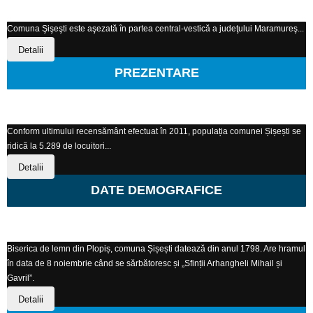
Comuna Şişeşti este aşezată în partea central-vestică a judeţului Maramureş...
Detalii
PREZENTARE
Conform ultimului recensământ efectuat în 2011, populația comunei Șișești se
ridică la 5.289 de locuitori...
Detalii
DATE DEMOGRAFICE
Biserica de lemn din Plopiș, comuna Șișești datează din anul 1798. Are hramul
în data de 8 noiembrie când se sărbătoresc și „Sfinții Arhangheli Mihail și
Gavril”.
Detalii