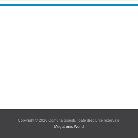
Copyright © 2026 Comuna Șișești. Toate drepturile rezervate.
Megatronic World