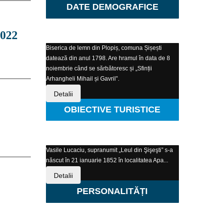
DATE DEMOGRAFICE
2022
Biserica de lemn din Plopiș, comuna Șișești
datează din anul 1798. Are hramul în data de 8
noiembrie când se sărbătoresc și „Sfinții
Arhangheli Mihail și Gavril”.
Detalii
OBIECTIVE TURISTICE
Vasile Lucaciu, supranumit „Leul din Şişeşti” s-a
născut în 21 ianuarie 1852 în localitatea Apa...
Detalii
PERSONALITĂȚI