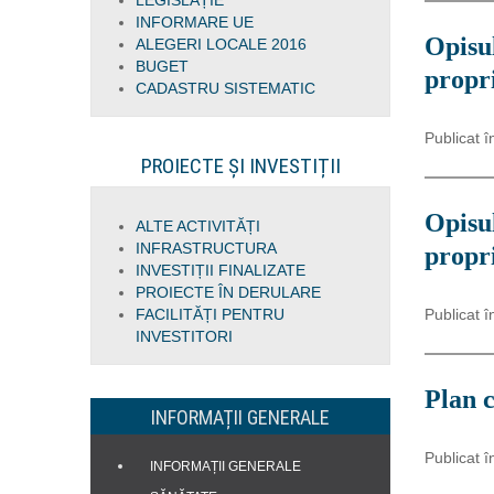
LEGISLAȚIE
INFORMARE UE
Opisul
ALEGERI LOCALE 2016
BUGET
propri
CADASTRU SISTEMATIC
Publicat î
PROIECTE ȘI INVESTIȚII
Opisul
ALTE ACTIVITĂȚI
INFRASTRUCTURA
propri
INVESTIȚII FINALIZATE
PROIECTE ÎN DERULARE
FACILITĂȚI PENTRU
Publicat î
INVESTITORI
Plan c
INFORMAȚII GENERALE
Publicat î
INFORMAȚII GENERALE