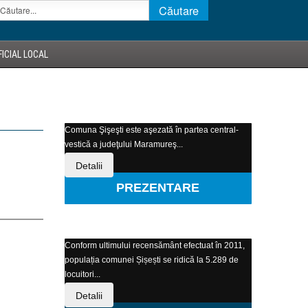
ICIAL LOCAL
Comuna Şişeşti este aşezată în partea central-
vestică a judeţului Maramureş...
Detalii
PREZENTARE
Conform ultimului recensământ efectuat în 2011,
populația comunei Șișești se ridică la 5.289 de
locuitori...
Detalii