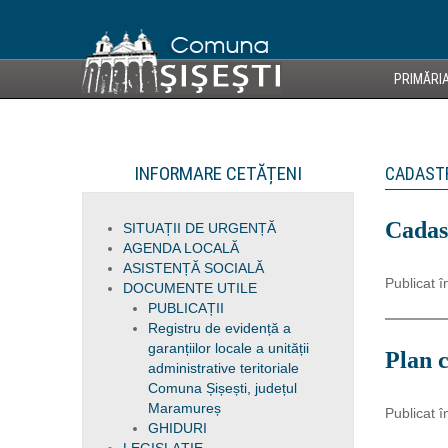
PRIMĂRI
INFORMARE CETĂȚENI
CADASTR
Cadas
SITUAȚII DE URGENȚĂ
AGENDA LOCALĂ
ASISTENȚĂ SOCIALĂ
Publicat î
DOCUMENTE UTILE
PUBLICAȚII
Registru de evidență a
garanțiilor locale a unității
Plan c
administrative teritoriale
Comuna Șișești, județul
Maramureș
Publicat î
GHIDURI