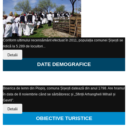
Conform ultimului recensământ efectuat în 2011, populația comunei Șișești se
ridică la 5.289 de locuitori...
Detalii
DATE DEMOGRAFICE
Biserica de lemn din Plopiș, comuna Șișești datează din anul 1798. Are hramul
în data de 8 noiembrie când se sărbătoresc și „Sfinții Arhangheli Mihail și
Gavril”.
Detalii
OBIECTIVE TURISTICE