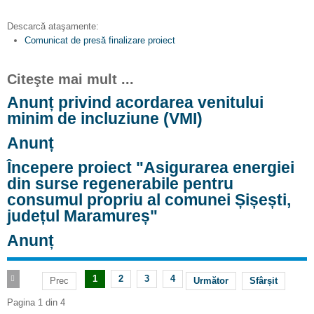
Descarcă ataşamente:
Comunicat de presă finalizare proiect
Citeşte mai mult ...
Anunț privind acordarea venitului
minim de incluziune (VMI)
Anunț
Începere proiect "Asigurarea energiei
din surse regenerabile pentru
consumul propriu al comunei Șișești,
județul Maramureș"
Anunț
1
2
3
4
Prec
Următor
Sfârșit
Pagina 1 din 4