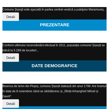
Comuna Şişeşti este aşezată în partea central-vestică a judeţului Maramureş...
Detalii
PREZENTARE
Conform ultimului recensământ efectuat în 2011, populația comunei Șișești se
ridică la 5.289 de locuitori...
Detalii
DATE DEMOGRAFICE
Biserica de lemn din Plopiș, comuna Șișești datează din anul 1798. Are hramul
în data de 8 noiembrie când se sărbătoresc și „Sfinții Arhangheli Mihail și
Gavril”.
Detalii