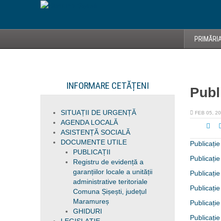
PRIMĂRI
INFORMARE CETĂȚENI
Publi
SITUAȚII DE URGENȚĂ
FEB 05, 2
AGENDA LOCALĂ
ASISTENȚĂ SOCIALĂ
DOCUMENTE UTILE
Publicație
PUBLICAȚII
Publicație
Registru de evidență a
garanțiilor locale a unității
Publicație
administrative teritoriale
Publicație
Comuna Șișești, județul
Maramureș
Publicație
GHIDURI
Publicație