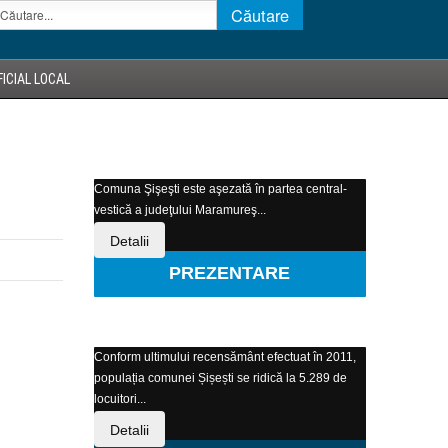
ICIAL LOCAL
Comuna Şişeşti este aşezată în partea central-
vestică a judeţului Maramureş...
Detalii
PREZENTARE
Conform ultimului recensământ efectuat în 2011,
populația comunei Șișești se ridică la 5.289 de
locuitori...
Detalii