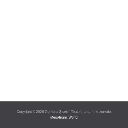
Copyright © 2026 Comuna Șișești. Toate drepturile rezervate.
Megatronic World