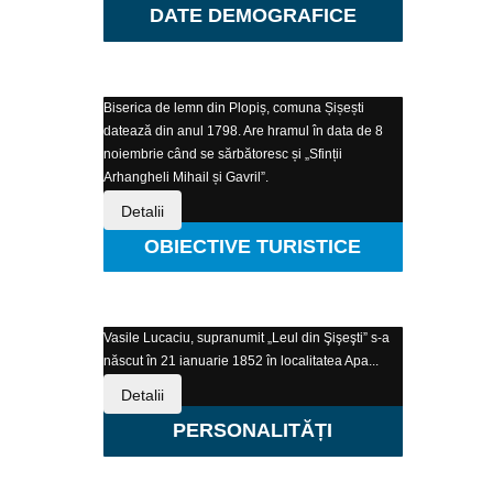
DATE DEMOGRAFICE
Biserica de lemn din Plopiș, comuna Șișești
datează din anul 1798. Are hramul în data de 8
noiembrie când se sărbătoresc și „Sfinții
Arhangheli Mihail și Gavril”.
Detalii
OBIECTIVE TURISTICE
Vasile Lucaciu, supranumit „Leul din Şişeşti” s-a
născut în 21 ianuarie 1852 în localitatea Apa...
Detalii
PERSONALITĂȚI