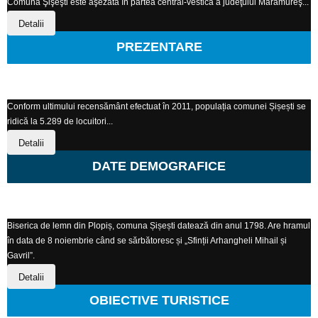
Comuna Şişeşti este aşezată în partea central-vestică a judeţului Maramureş...
Detalii
PREZENTARE
Conform ultimului recensământ efectuat în 2011, populația comunei Șișești se
ridică la 5.289 de locuitori...
Detalii
DATE DEMOGRAFICE
Biserica de lemn din Plopiș, comuna Șișești datează din anul 1798. Are hramul
în data de 8 noiembrie când se sărbătoresc și „Sfinții Arhangheli Mihail și
Gavril”.
Detalii
OBIECTIVE TURISTICE