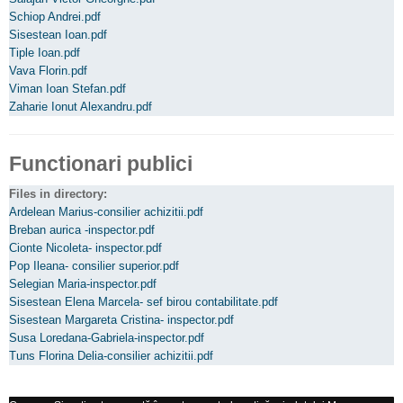
Schiop Andrei.pdf
Sisestean Ioan.pdf
Tiple Ioan.pdf
Vava Florin.pdf
Viman Ioan Stefan.pdf
Zaharie Ionut Alexandru.pdf
Functionari publici
Files in directory:
Ardelean Marius-consilier achizitii.pdf
Breban aurica -inspector.pdf
Cionte Nicoleta- inspector.pdf
Pop Ileana- consilier superior.pdf
Selegian Maria-inspector.pdf
Sisestean Elena Marcela- sef birou contabilitate.pdf
Sisestean Margareta Cristina- inspector.pdf
Susa Loredana-Gabriela-inspector.pdf
Tuns Florina Delia-consilier achizitii.pdf