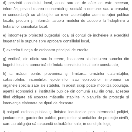
d) prezintă consiliului local, anual sau ori de câte ori este necesar,
informări, privind starea economică şi socială a comunei sau a oraşului,
in concordanţă cu atribuţiile ce revin autoritaţilor administraţiei publice
locale, precum şi informări asupra modului de aducere la îndeplinire a
hotărârilor consiliului local,
e) întocmeşte proiectul bugetului local si contul de incheiere a exerciţiul
bugetar si le supune spre aprobare consiliului local,
f) exercita funcţia de ordonator principal de credite,
g) verifică, din oficiu sau la cerere, încasarea si cheltuirea sumelor din
bugetul local si comunică de îndata consiliului local cele constatate,
h) ia măsuri pentru prevenirea şi limitarea urmărilor calamitaţilor,
catastrofelor, incendiilor, epidemiilor sau epizootiilor, împreună cu
organele specializate ale statului. In acest scop poate mobiliza populaţia,
agenţii economici si instituţiile publice din comună sau din oraş, acestea
fiind obligate să execute măsurile stabilite in planurile de protecţie şi
intervenţie elaborate pe tipuri de dezastre,
i) asigură ordinea publica şi liniştea locuitorilor, prin intermediul poliţiei,
jandarmeriei, gardienilor publici, pompierilor şi unitatilor de protecţie civilă,
care au obligaţia să raspundă solicitărilor sale, in condiţiile legii,