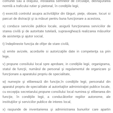
comunei sau a oraşului, instalarea semnelor de circulaţie, desfăşurarea
normlă a traficului rutier şi pietonal, în condiţiile legii,
r) exercită controlul asupra activităţilor din târguri, pieţe, oboare, locuri si
parcuri de distracţii şi ia măsuri pentru buna funcţionare a acestora,
s) conduce serviciile publice locale, asigură funcţionarea serviciilor de
starea civilă şi de autoritate tutelară, supraveghează realizarea măsurilor
de asistenţa şi ajutor social,
t) îndeplineste funcţia de ofiţer de stare civilă,
u) emite avizele, acordurile si autorizaţiile date in competenţa sa prin
lege,
v) propune consiliului local spre aprobare, in condiţiile legii, organigrama,
statul de funcţii, numărul de personal şi regulamentul de organizare şi
funcţionare a aparatului propriu de specialitate,
w) numeşte şi eliberează din funcţie,în condiţiile legii, personalul din
aparatul propriu de specialitate al autoritaţilor administraţiei publice locale,
cu excepţia secretarului,propune consiliului local numirea şi eliberarea din
funcţie, în condiţiile legii, a conducătorilor regiilor autonome, ale
instituţiilor şi serviciilor publice de interes local,
x) raspunde de inventarierea şi administrarea bunurilor care apartin