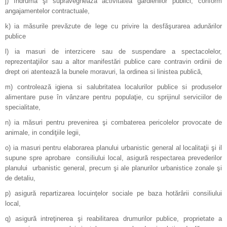
j) îndrumă şi supraveghează activitatea gardienilor publici, conform
angajamentelor contractuale,
k) ia măsurile prevăzute de lege cu privire la desfăşurarea adunărilor
publice
l) ia masuri de interzicere sau de suspendare a spectacolelor,
reprezentaţiilor sau a altor manifestări publice care contravin ordinii de
drept ori atentează la bunele moravuri, la ordinea si linistea publică,
m) controlează igiena si salubritatea localurilor publice si produselor
alimentare puse în vânzare pentru populaţie, cu sprijinul serviciilor de
specialitate,
n) ia măsuri pentru prevenirea şi combaterea pericolelor provocate de
animale, in condiţiile legii,
o) ia masuri pentru elaborarea planului urbanistic general al localitaţii şi il
supune spre aprobare consiliului local, asigură respectarea prevederilor
planului urbanistic general, precum şi ale planurilor urbanistice zonale şi
de detaliu,
p) asigură repartizarea locuinţelor sociale pe baza hotărârii consiliului
local,
q) asigură intreţinerea şi reabilitarea drumurilor publice, proprietate a