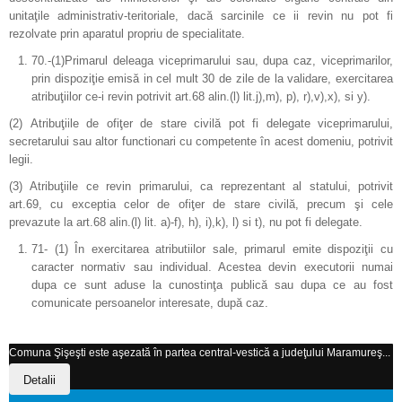
unitaţile administrativ-teritoriale, dacă sarcinile ce ii revin nu pot fi
rezolvate prin aparatul propriu de specialitate.
70.-(1)Primarul deleaga viceprimarului sau, dupa caz, viceprimarilor,
prin dispoziţie emisă in cel mult 30 de zile de la validare, exercitarea
atribuţiilor ce-i revin potrivit art.68 alin.(l) lit.j),m), p), r),v),x), si y).
(2) Atribuţiile de ofiţer de stare civilă pot fi delegate viceprimarului,
secretarului sau altor functionari cu competente în acest domeniu, potrivit
legii.
(3) Atribuţiile ce revin primarului, ca reprezentant al statului, potrivit
art.69, cu exceptia celor de ofiţer de stare civilă, precum şi cele
prevazute la art.68 alin.(l) lit. a)-f), h), i),k), l) si t), nu pot fi delegate.
71- (1) În exercitarea atributiilor sale, primarul emite dispoziţii cu
caracter normativ sau individual. Acestea devin executorii numai
dupa ce sunt aduse la cunostinţa publică sau dupa ce au fost
comunicate persoanelor interesate, după caz.
Comuna Şişeşti este aşezată în partea central-vestică a judeţului Maramureş...
Detalii