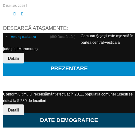
IUN 19, 2025
DESCARCĂ ATAŞAMENTE:
Comuna Şişeşti este aşezată în
Anunț cadastru
(690 Descărcări)
partea central-vestică a
judeţului Maramureş...
Detalii
PREZENTARE
Conform ultimului recensământ efectuat în 2011, populația comunei Șișești se
ridică la 5.289 de locuitori...
Detalii
DATE DEMOGRAFICE