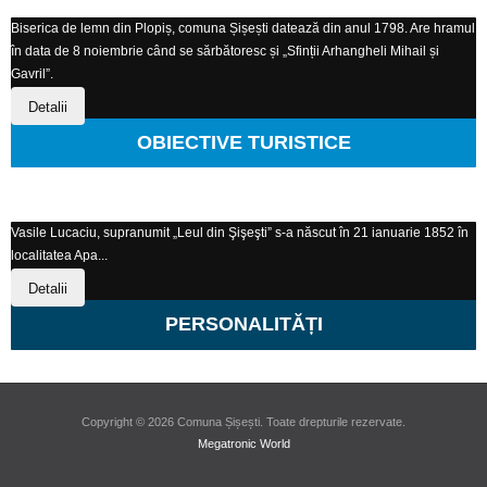
Biserica de lemn din Plopiș, comuna Șișești datează din anul 1798. Are hramul
în data de 8 noiembrie când se sărbătoresc și „Sfinții Arhangheli Mihail și
Gavril”.
Detalii
OBIECTIVE TURISTICE
Vasile Lucaciu, supranumit „Leul din Şişeşti” s-a născut în 21 ianuarie 1852 în
localitatea Apa...
Detalii
PERSONALITĂȚI
Copyright © 2026 Comuna Șișești. Toate drepturile rezervate.
Megatronic World