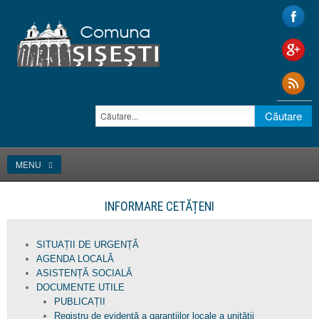
MENU
INFORMARE CETĂȚENI
SITUAȚII DE URGENȚĂ
AGENDA LOCALĂ
ASISTENȚĂ SOCIALĂ
DOCUMENTE UTILE
PUBLICAȚII
Registru de evidență a garanțiilor locale a unității