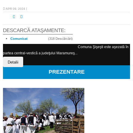
APR 09, 2024
DESCARCĂ ATAŞAMENTE:
Comunicat
(318 Descărcări)
Comuna Şişeşti este aşezată în
partea central-vestică a judeţului Maramureş...
Detalii
PREZENTARE