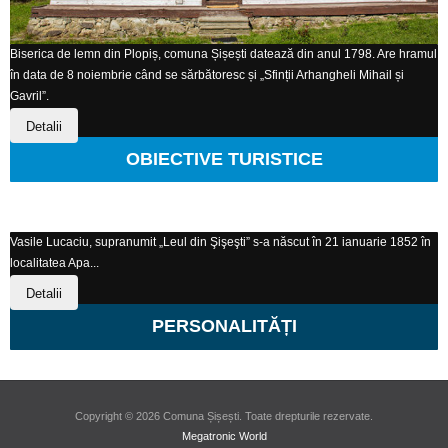
Biserica de lemn din Plopiș, comuna Șișești datează din anul 1798. Are hramul
în data de 8 noiembrie când se sărbătoresc și „Sfinții Arhangheli Mihail și
Gavril”.
Detalii
OBIECTIVE TURISTICE
Vasile Lucaciu, supranumit „Leul din Şişeşti” s-a născut în 21 ianuarie 1852 în
localitatea Apa...
Detalii
PERSONALITĂȚI
Copyright © 2026 Comuna Șișești. Toate drepturile rezervate.
Megatronic World