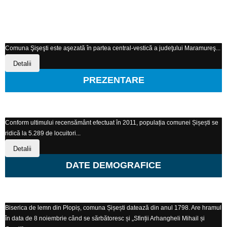
Comuna Şişeşti este aşezată în partea central-vestică a judeţului Maramureş...
Detalii
PREZENTARE
Conform ultimului recensământ efectuat în 2011, populația comunei Șișești se
ridică la 5.289 de locuitori...
Detalii
DATE DEMOGRAFICE
Biserica de lemn din Plopiș, comuna Șișești datează din anul 1798. Are hramul
în data de 8 noiembrie când se sărbătoresc și „Sfinții Arhangheli Mihail și